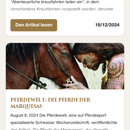
"Abenteuerliche kreuzfahrten laden ein", in dem
verschiedene Kreuzfahrten vorgestellt werden, darunter
das Abenteuer auf den Marquesas mit der Aranui 5,
geschrieben von Susann Timmann.
Den Artikel lesen
18/12/2024
PFERDEWELT: DIE PFERDE DER
MARQUESAS
August 8, 2024 Die Pferdewelt, eine auf Pferdesport
spezialisierte Schweizer Wochenzeitschrift, veröffentlichte