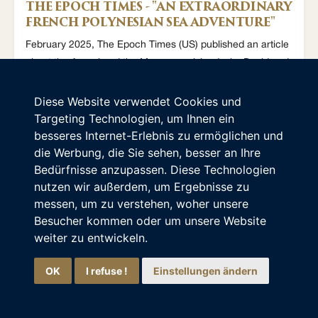
THE EPOCH TIMES - "AN EXTRAORDINARY
FRENCH POLYNESIAN SEA ADVENTURE"
February 2025, The Epoch Times (US) published an article
about the Aranui and the Marquesas islands, by David and
Maria Coulson.
Diese Website verwendet Cookies und
Den Artikel lesen
11/03/2025
Targeting Technologien, um Ihnen ein
besseres Internet-Erlebnis zu ermöglichen und
die Werbung, die Sie sehen, besser an Ihre
Ia ora na, ich bin der virtuelle Assistent von
Bedürfnisse anzupassen. Diese Technologien
Aranui.
nutzen wir außerdem, um Ergebnisse zu
Sehr gerne helfe ich Ihnen, unsere Kreuzfahrten
messen, um zu verstehen, woher unsere
durch Französisch-Polynesien zu entdecken! Was
Besucher kommen oder um unsere Website
kann ich für Sie tun?
weiter zu entwickeln.
OK
I refuse !
Einstellungen ändern
ADVENTURE.COM - "THIS
PHOTOGRAPHER TOOK A LIFE-