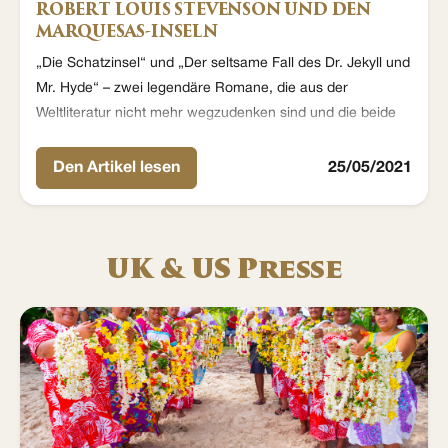
ROBERT LOUIS STEVENSON UND DEN
MARQUESAS-INSELN
„Die Schatzinsel“ und „Der seltsame Fall des Dr. Jekyll und
Mr. Hyde“ – zwei legendäre Romane, die aus der
Weltliteratur nicht mehr wegzudenken sind und die beide
vom selben Autor stammen: dem schottischen
Schriftsteller Robert Louis Stevenson (1850 – 1894).
Den Artikel lesen
25/05/2021
Obwohl nur 44 Jahre alt wurde, schrieb und reiste er in
dieser Zeit unermüdlich – genau wie heutige Aranui-
Passagiere -
UK & US Presse