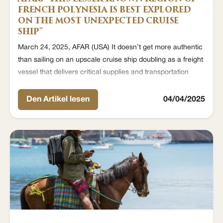
FRENCH POLYNESIA IS BEST EXPLORED
ON THE MOST UNEXPECTED CRUISE
SHIP"
March 24, 2025, AFAR (USA) It doesn’t get more authentic
than sailing on an upscale cruise ship doubling as a freight
vessel that delivers critical supplies and transportation
services to remote island communities throughout this
Polynesian archipelago.
Den Artikel lesen
04/04/2025