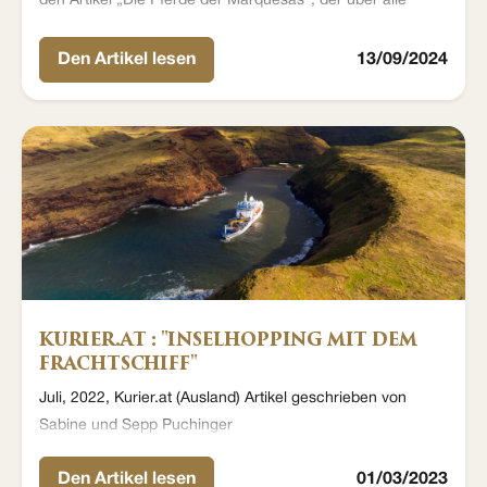
den Artikel „Die Pferde der Marquesas“, der über alle
Facetten der Faszination Pferd berichtet, geschrieben
von Sandra Leibacher.
Den Artikel lesen
13/09/2024
KURIER.AT : "INSELHOPPING MIT DEM
FRACHTSCHIFF"
Juli, 2022, Kurier.at (Ausland) Artikel geschrieben von
Sabine und Sepp Puchinger
Den Artikel lesen
01/03/2023