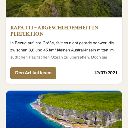
RAPA ITI – ABGESCHIEDENHEIT IN
PERFEKTION
In Bezug auf ihre Größe, fällt es nicht gerade schwer, die
zwischen 8,6 und 45 km² kleinen Austral-Inseln mitten im
südlichen Pazifischen Ozean zu übersehen. Doch sie
verdienen es keineswegs, übersehen zu werden – ganz im
Gegenteil sind sie in vielerlei Hinsicht bemerkenswert.
Den Artikel lesen
12/07/2021