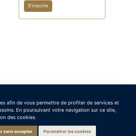
ies afin de vous permettre de profiter de services et
nt virtuel Aranui
soins. En poursuivant votre navigation sur ce site,
r à découvrir nos croisières en Polynésie française ?
tion des cookies.
r sans accepter
Paramétrer les cookies