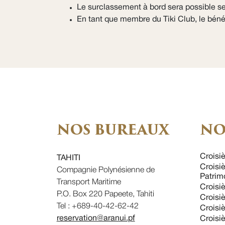
Le surclassement à bord sera possible se
En tant que membre du Tiki Club, le bénéf
NOS BUREAUX
NO
Croisiè
TAHITI
Croisi
Compagnie Polynésienne de
Patri
Transport Maritime
Croisiè
P.O. Box 220 Papeete, Tahiti
Croisi
Tel : +689-40-42-62-42
Croisiè
reservation@aranui.pf
Croisiè