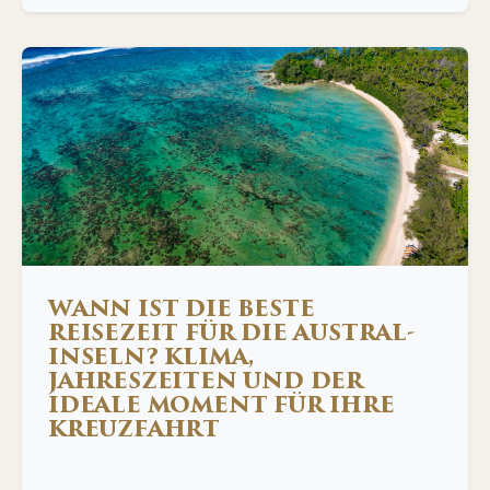
WANN IST DIE BESTE
REISEZEIT FÜR DIE AUSTRAL-
INSELN? KLIMA,
JAHRESZEITEN UND DER
IDEALE MOMENT FÜR IHRE
KREUZFAHRT